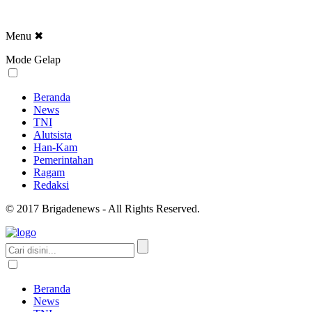
Menu
✖
Mode Gelap
Beranda
News
TNI
Alutsista
Han-Kam
Pemerintahan
Ragam
Redaksi
© 2017 Brigadenews - All Rights Reserved.
Beranda
News