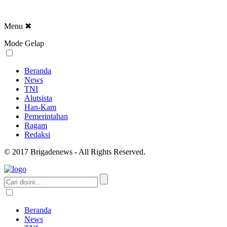
Menu
✖
Mode Gelap
Beranda
News
TNI
Alutsista
Han-Kam
Pemerintahan
Ragam
Redaksi
© 2017 Brigadenews - All Rights Reserved.
Beranda
News