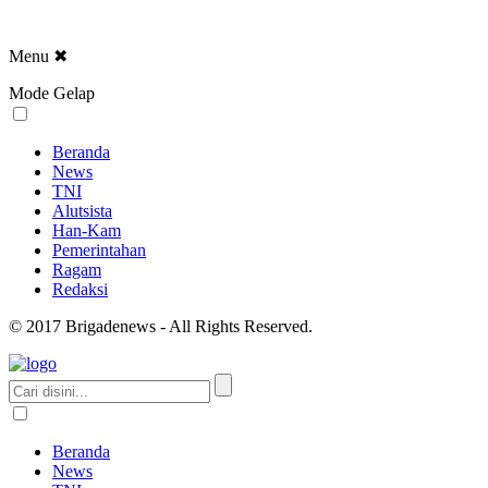
Menu
✖
Mode Gelap
Beranda
News
TNI
Alutsista
Han-Kam
Pemerintahan
Ragam
Redaksi
© 2017 Brigadenews - All Rights Reserved.
Beranda
News