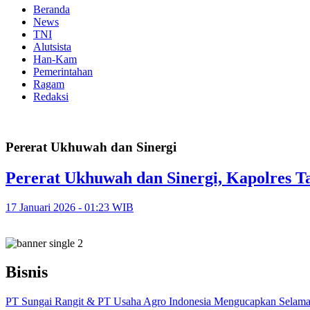
Beranda
News
TNI
Alutsista
Han-Kam
Pemerintahan
Ragam
Redaksi
Pererat Ukhuwah dan Sinergi
Pererat Ukhuwah dan Sinergi, Kapolres T
17 Januari 2026 - 01:23 WIB
Bisnis
PT Sungai Rangit & PT Usaha Agro Indonesia Mengucapkan Selamat