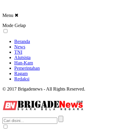
Menu
✖
Mode Gelap
Beranda
News
TNI
Alutsista
Han-Kam
Pemerintahan
Ragam
Redaksi
© 2017 Brigadenews - All Rights Reserved.