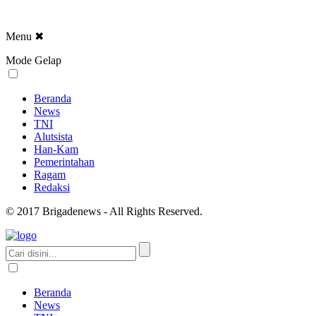
Menu
✖
Mode Gelap
Beranda
News
TNI
Alutsista
Han-Kam
Pemerintahan
Ragam
Redaksi
© 2017 Brigadenews - All Rights Reserved.
Beranda
News