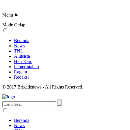
Menu
✖
Mode Gelap
Beranda
News
TNI
Alutsista
Han-Kam
Pemerintahan
Ragam
Redaksi
© 2017 Brigadenews - All Rights Reserved.
Beranda
News