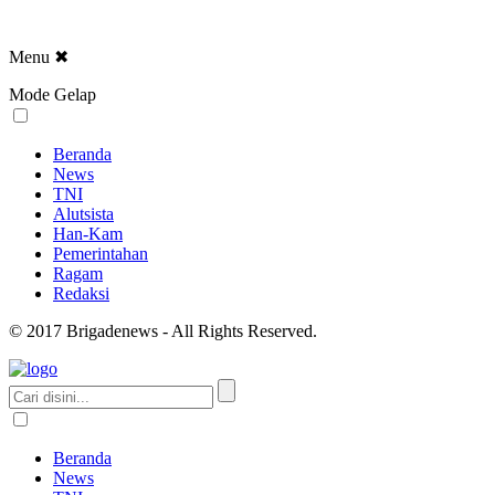
Menu
✖
Mode Gelap
Beranda
News
TNI
Alutsista
Han-Kam
Pemerintahan
Ragam
Redaksi
© 2017 Brigadenews - All Rights Reserved.
Beranda
News