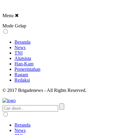
Menu
✖
Mode Gelap
Beranda
News
TNI
Alutsista
Han-Kam
Pemerintahan
Ragam
Redaksi
© 2017 Brigadenews - All Rights Reserved.
Beranda
News