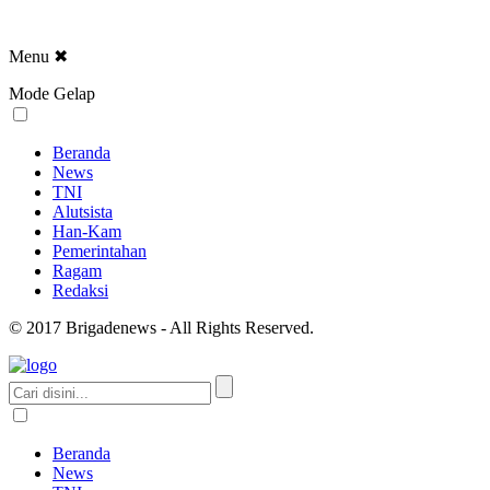
Menu
✖
Mode Gelap
Beranda
News
TNI
Alutsista
Han-Kam
Pemerintahan
Ragam
Redaksi
© 2017 Brigadenews - All Rights Reserved.
Beranda
News