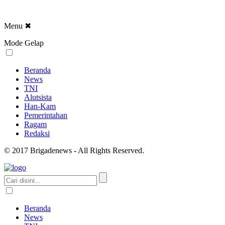
Menu
✖
Mode Gelap
Beranda
News
TNI
Alutsista
Han-Kam
Pemerintahan
Ragam
Redaksi
© 2017 Brigadenews - All Rights Reserved.
Beranda
News