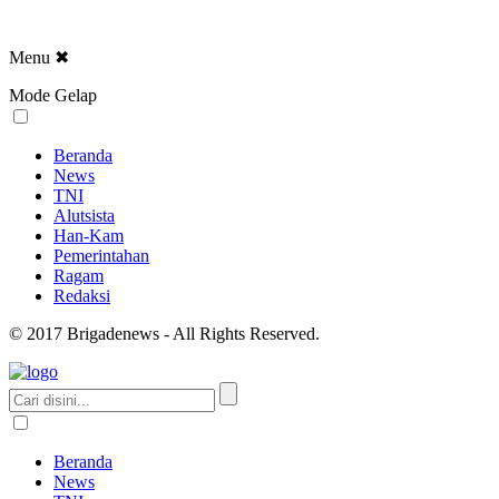
Menu
✖
Mode Gelap
Beranda
News
TNI
Alutsista
Han-Kam
Pemerintahan
Ragam
Redaksi
© 2017 Brigadenews - All Rights Reserved.
Beranda
News