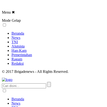
Menu
✖
Mode Gelap
Beranda
News
TNI
Alutsista
Han-Kam
Pemerintahan
Ragam
Redaksi
© 2017 Brigadenews - All Rights Reserved.
Beranda
News