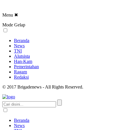
Menu
✖
Mode Gelap
Beranda
News
TNI
Alutsista
Han-Kam
Pemerintahan
Ragam
Redaksi
© 2017 Brigadenews - All Rights Reserved.
Beranda
News