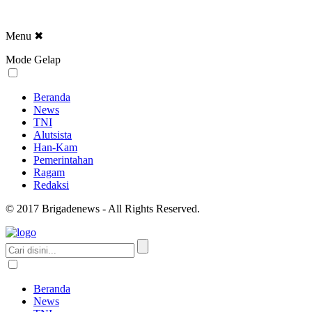
Menu
✖
Mode Gelap
Beranda
News
TNI
Alutsista
Han-Kam
Pemerintahan
Ragam
Redaksi
© 2017 Brigadenews - All Rights Reserved.
Beranda
News