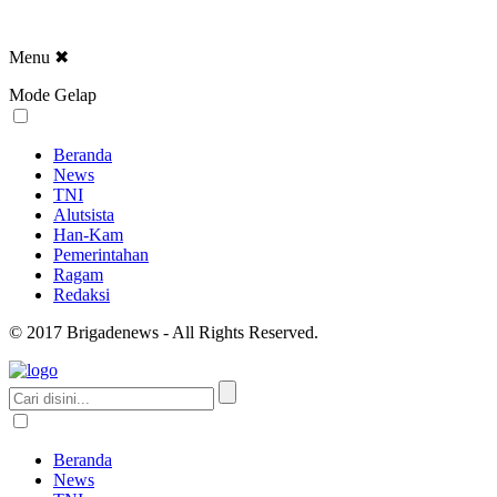
Menu
✖
Mode Gelap
Beranda
News
TNI
Alutsista
Han-Kam
Pemerintahan
Ragam
Redaksi
© 2017 Brigadenews - All Rights Reserved.
Beranda
News