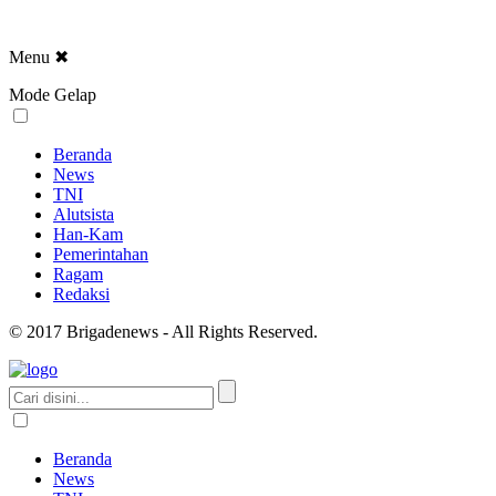
Menu
✖
Mode Gelap
Beranda
News
TNI
Alutsista
Han-Kam
Pemerintahan
Ragam
Redaksi
© 2017 Brigadenews - All Rights Reserved.
Beranda
News