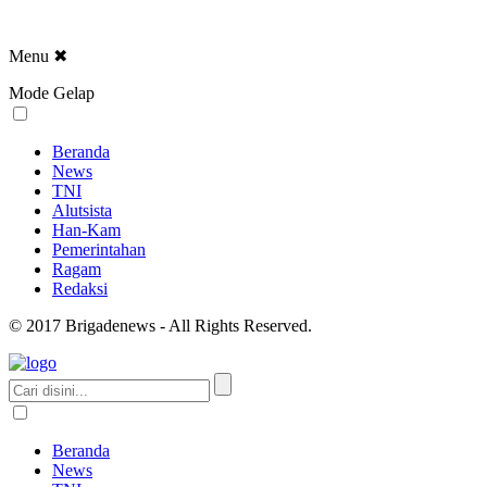
Menu
✖
Mode Gelap
Beranda
News
TNI
Alutsista
Han-Kam
Pemerintahan
Ragam
Redaksi
© 2017 Brigadenews - All Rights Reserved.
Beranda
News