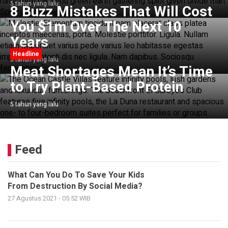
5 tahun yang lalu
8 Buzz Mistakes That Will Cost
You $1m Over The Next 10
Years
Headline
5 tahun yang lalu
Meat Shortages Mean It’s Time
to Try Plant-Based Protein
5 tahun yang lalu
Feed
What Can You Do To Save Your Kids
From Destruction By Social Media?
27 Agustus 2021 - 05:52 WIB