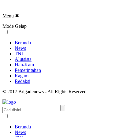
Menu
✖
Mode Gelap
Beranda
News
TNI
Alutsista
Han-Kam
Pemerintahan
Ragam
Redaksi
© 2017 Brigadenews - All Rights Reserved.
Beranda
News