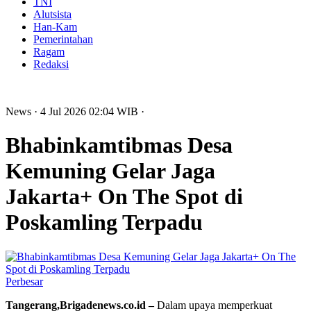
TNI
Alutsista
Han-Kam
Pemerintahan
Ragam
Redaksi
News
· 4 Jul 2026
02:04
WIB
·
Bhabinkamtibmas Desa
Kemuning Gelar Jaga
Jakarta+ On The Spot di
Poskamling Terpadu
Perbesar
Tangerang,Brigadenews.co.id –
Dalam upaya memperkuat