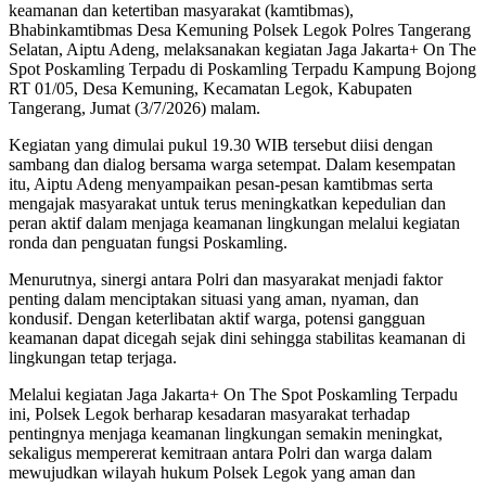
keamanan dan ketertiban masyarakat (kamtibmas),
Bhabinkamtibmas Desa Kemuning Polsek Legok Polres Tangerang
Selatan, Aiptu Adeng, melaksanakan kegiatan Jaga Jakarta+ On The
Spot Poskamling Terpadu di Poskamling Terpadu Kampung Bojong
RT 01/05, Desa Kemuning, Kecamatan Legok, Kabupaten
Tangerang, Jumat (3/7/2026) malam.
Kegiatan yang dimulai pukul 19.30 WIB tersebut diisi dengan
sambang dan dialog bersama warga setempat. Dalam kesempatan
itu, Aiptu Adeng menyampaikan pesan-pesan kamtibmas serta
mengajak masyarakat untuk terus meningkatkan kepedulian dan
peran aktif dalam menjaga keamanan lingkungan melalui kegiatan
ronda dan penguatan fungsi Poskamling.
Menurutnya, sinergi antara Polri dan masyarakat menjadi faktor
penting dalam menciptakan situasi yang aman, nyaman, dan
kondusif. Dengan keterlibatan aktif warga, potensi gangguan
keamanan dapat dicegah sejak dini sehingga stabilitas keamanan di
lingkungan tetap terjaga.
Melalui kegiatan Jaga Jakarta+ On The Spot Poskamling Terpadu
ini, Polsek Legok berharap kesadaran masyarakat terhadap
pentingnya menjaga keamanan lingkungan semakin meningkat,
sekaligus mempererat kemitraan antara Polri dan warga dalam
mewujudkan wilayah hukum Polsek Legok yang aman dan