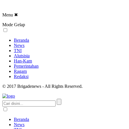
Menu
✖
Mode Gelap
Beranda
News
TNI
Alutsista
Han-Kam
Pemerintahan
Ragam
Redaksi
© 2017 Brigadenews - All Rights Reserved.
Beranda
News