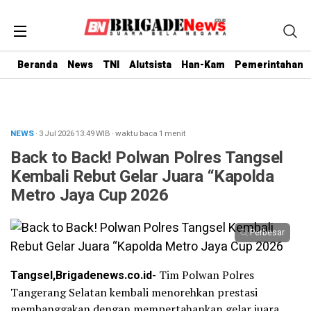
Beranda
News
TNI
Alutsista
Han-Kam
Pemerintahan
NEWS
· 3 Jul 2026
13:49
WIB
·
waktu baca 1 menit
Back to Back! Polwan Polres Tangsel
Kembali Rebut Gelar Juara “Kapolda
Metro Jaya Cup 2026
Perbesar
Tangsel,Brigadenews.co.id-
Tim Polwan Polres
Tangerang Selatan kembali menorehkan prestasi
membanggakan dengan mempertahankan gelar juara