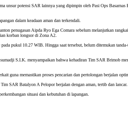
a unsur potensi SAR lainnya yang dipimpin oleh Pasi Ops Basarnas B
apangan dalam keadaan aman dan terkendali.
 Danton penugasan Aipda Ryo Ega Comara sebelum melanjutkan rangka
ian korban longsor di Zona A2.
pada pukul 10.27 WIB. Hingga saat tersebut, belum ditemukan tanda-ta
madji S.I.K. menyampaikan bahwa kehadiran Tim SAR Brimob merupa
rkait guna memastikan proses pencarian dan pertolongan berjalan opti
 Tim SAR Batalyon A Pelopor berjalan dengan aman, tertib dan lancar.
i perkembangan situasi dan kebutuhan di lapangan.