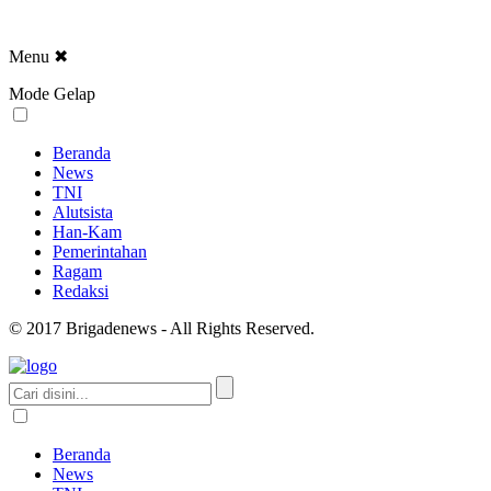
Menu
✖
Mode Gelap
Beranda
News
TNI
Alutsista
Han-Kam
Pemerintahan
Ragam
Redaksi
© 2017 Brigadenews - All Rights Reserved.
Beranda
News