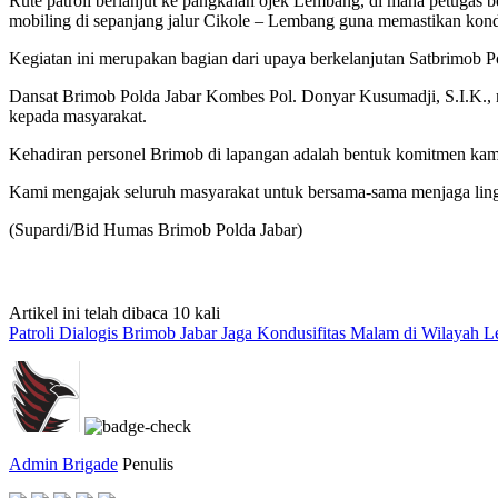
Rute patroli berlanjut ke pangkalan ojek Lembang, di mana petugas b
mobiling di sepanjang jalur Cikole – Lembang guna memastikan kondi
Kegiatan ini merupakan bagian dari upaya berkelanjutan Satbrimob P
Dansat Brimob Polda Jabar Kombes Pol. Donyar Kusumadji, S.I.K., m
kepada masyarakat.
Kehadiran personel Brimob di lapangan adalah bentuk komitmen kami
Kami mengajak seluruh masyarakat untuk bersama-sama menjaga lin
(Supardi/Bid Humas Brimob Polda Jabar)
Artikel ini telah dibaca 10 kali
Patroli Dialogis Brimob Jabar Jaga Kondusifitas Malam di Wilayah 
Admin Brigade
Penulis