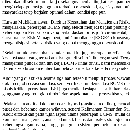
diterapkan di seluruh unit kerja, sekaligus menilai tingkat kesiapan p
menghadapi potensi gangguan terhadap operasional, agar layanan pu
masyarakat tetap berjalan optimal dalam kondisi apa pun.
Harwan Muldidarmawan, Direktur Kepatuhan dan Manajemen Risiko
menjelaskan, penerapan BCMS yang efektif menjadi bagian penting 
keberlanjutan Perusahaan yang berlandaskan prinsip Environmental, 
Governance, Risk Management, and Compliance (ESGRC) khususny
mengantisipasi potensi risiko yang dapat mengganggu operasional.
“Selain untuk pemenuhan standar, audit ini juga merupakan refleksi d
kesiapsiagaan yang terus kami bangun di seluruh lini organisasi. De
manajemen puncak dan tim kerja BCMS lintas divisi, kami memastik
Raharja selalu siap memberikan pelayanan terbaik kepada masyarakat,
Audit yang dilakukan selama tiga hari tersebut meliputi proses wawan
dokumen, observasi simulasi, serta verifikasi implementasi BCMS di 
bisnis kritikal perusahaan. BSI juga menilai kesiapan Jasa Raharja d
gangguan yang mungkin timbul dari aspek manusia, proses bisnis, tek
Pelaksanaan audit dilakukan secara hybrid (onsite dan online), menc
pusat dan beberapa kantor wilayah, seperti Kalimantan Timur dan Su
Audit difokuskan pada tujuh aspek utama penerapan BCMS, mulai da
komitmen manajemen, analisis dampak bisnis dan risiko, strategi dan
keberlangsungan usaha, hingga pengujian sistem, peningkatan kesadar
evaluasi berkelanjutan.