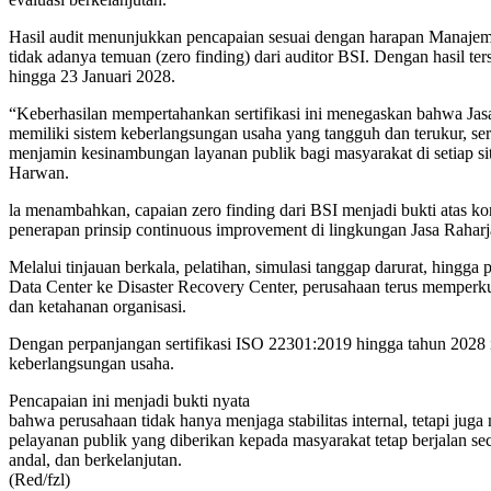
Hasil audit menunjukkan pencapaian sesuai dengan harapan Manaje
tidak adanya temuan (zero finding) dari auditor BSI. Dengan hasil t
hingga 23 Januari 2028.
“Keberhasilan mempertahankan sertifikasi ini menegaskan bahwa Jas
memiliki sistem keberlangsungan usaha yang tangguh dan terukur, s
menjamin kesinambungan layanan publik bagi masyarakat di setiap sit
Harwan.
la menambahkan, capaian zero finding dari BSI menjadi bukti atas kon
penerapan prinsip continuous improvement di lingkungan Jasa Raharj
Melalui tinjauan berkala, pelatihan, simulasi tanggap darurat, hingga 
Data Center ke Disaster Recovery Center, perusahaan terus memperku
dan ketahanan organisasi.
Dengan perpanjangan sertifikasi ISO 22301:2019 hingga tahun 2028 
keberlangsungan usaha.
Pencapaian ini menjadi bukti nyata
bahwa perusahaan tidak hanya menjaga stabilitas internal, tetapi jug
pelayanan publik yang diberikan kepada masyarakat tetap berjalan sec
andal, dan berkelanjutan.
(Red/fzl)