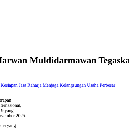
, Harwan Muldidarmawan Tegask
Perbesar
erapan
ernasional,
19 yang
 November 2025.
saha yang