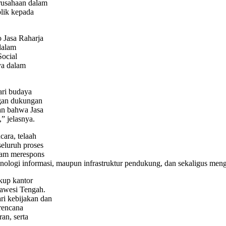
erusahaan dalam
blik kepada
 Jasa Raharja
dalam
Social
a dalam
ari budaya
ngan dukungan
an bahwa Jasa
” jelasnya.
cara, telaah
seluruh proses
alam merespons
nologi informasi, maupun infrastruktur pendukung, dan sekaligus mengan
akup kantor
lawesi Tengah.
ri kebijakan dan
 rencana
an, serta