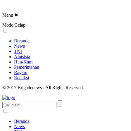
Menu
✖
Mode Gelap
Beranda
News
TNI
Alutsista
Han-Kam
Pemerintahan
Ragam
Redaksi
© 2017 Brigadenews - All Rights Reserved.
Beranda
News