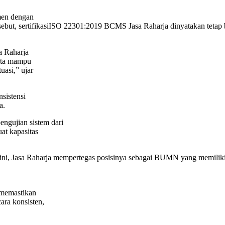
men dengan
ersebut, sertifikasiISO 22301:2019 BCMS Jasa Raharja dinyatakan tetap
a Raharja
erta mampu
uasi,” ujar
sistensi
a.
pengujian sistem dari
at kapasitas
ini, Jasa Raharja mempertegas posisinya sebagai BUMN yang memiliki
a memastikan
ara konsisten,