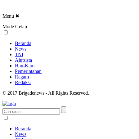
Menu
✖
Mode Gelap
Beranda
News
TNI
Alutsista
Han-Kam
Pemerintahan
Ragam
Redaksi
© 2017 Brigadenews - All Rights Reserved.
Beranda
News