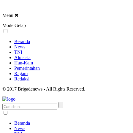
Menu
✖
Mode Gelap
Beranda
News
TNI
Alutsista
Han-Kam
Pemerintahan
Ragam
Redaksi
© 2017 Brigadenews - All Rights Reserved.
Beranda
News