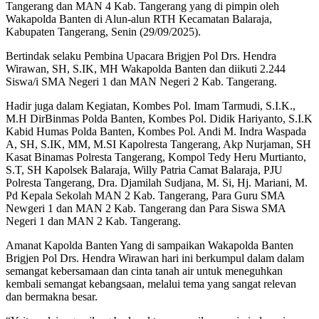
Tangerang dan MAN 4 Kab. Tangerang yang di pimpin oleh
Wakapolda Banten di Alun-alun RTH Kecamatan Balaraja,
Kabupaten Tangerang, Senin (29/09/2025).
Bertindak selaku Pembina Upacara Brigjen Pol Drs. Hendra
Wirawan, SH, S.IK, MH Wakapolda Banten dan diikuti 2.244
Siswa/i SMA Negeri 1 dan MAN Negeri 2 Kab. Tangerang.
Hadir juga dalam Kegiatan, Kombes Pol. Imam Tarmudi, S.I.K.,
M.H DirBinmas Polda Banten, Kombes Pol. Didik Hariyanto, S.I.K
Kabid Humas Polda Banten, Kombes Pol. Andi M. Indra Waspada
A, SH, S.IK, MM, M.SI Kapolresta Tangerang, Akp Nurjaman, SH
Kasat Binamas Polresta Tangerang, Kompol Tedy Heru Murtianto,
S.T, SH Kapolsek Balaraja, Willy Patria Camat Balaraja, PJU
Polresta Tangerang, Dra. Djamilah Sudjana, M. Si, Hj. Mariani, M.
Pd Kepala Sekolah MAN 2 Kab. Tangerang, Para Guru SMA
Newgeri 1 dan MAN 2 Kab. Tangerang dan Para Siswa SMA
Negeri 1 dan MAN 2 Kab. Tangerang.
Amanat Kapolda Banten Yang di sampaikan Wakapolda Banten
Brigjen Pol Drs. Hendra Wirawan hari ini berkumpul dalam dalam
semangat kebersamaan dan cinta tanah air untuk meneguhkan
kembali semangat kebangsaan, melalui tema yang sangat relevan
dan bermakna besar.