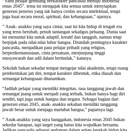
“Yaitu pelajar gemilang berkarakter pancasila menuju indonesia
emas 2045”. tema ini mengajak kita semua untuk menyiapkan
generasi penerus yang tak hanya cerdas secara intelektual, tetapi
juga kuat secara moral, spiritual, dan kebangsaan,” ujarnya.
” Anak- anakku yang saya cintai, saat ini kita hidup di tengah era
yang terus berubah, penuh tantangan sekaligus peluang. Dunia saat
ini menuntut kita untuk adaptif, kreatif dan tangguh, namun tetap
berpijak pada nilai-nilai luhur bangsa. Disinilah pentingnya karakter
pancasila, menjadikan para pelajar pribadi yang religius,
berperikemanusiaan, cinta persatuan, menjunjung tinggi
musyawarah dan adil dalam bertindak,” katanya.
Sekolah bukan sekadar tempat mengejar nilai akademis, tetapi ruang
pembentukan jati diri, tempat karakter dibentuk, etika diasah dan
semangat kebangsaan ditanamkan.
“Jadilah pelajar yang memiliki integritas, rasa tanggung jawab dan
semangat juang untuk menjadi yang terbaik, bukan hanya bagi diri
sendiri, tapi juga untuk bangsa dan negara. Sebagai bagian dari
generasi emas 2045, anak- anakku sekalian memiliki tanggung
jawab besar untuk menjaga martabat bangsa,” paparnya lagi.
” Anak-anakku yang saya banggakan, indonesia emas 2045 bukan
sekedar harapan, tapi target yang harus kita wujudkan bersama.
Jadikan pancasila sebagai pedoman dalam setiap langkah hidup kita.