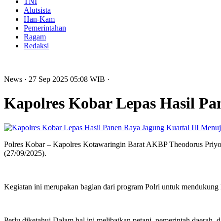
TNI
Alutsista
Han-Kam
Pemerintahan
Ragam
Redaksi
News
· 27 Sep 2025
05:08
WIB
·
Kapolres Kobar Lepas Hasil Pa
‎Polres Kobar – Kapolres Kotawaringin Barat AKBP Theodorus Priyo 
(27/09/2025).
‎Kegiatan ini merupakan bagian dari program Polri untuk mendukung 
‎Perlu diketahui Dalam hal ini melibatkan petani, pemerintah daer