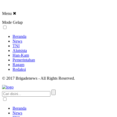
Menu
✖
Mode Gelap
Beranda
News
TNI
Alutsista
Han-Kam
Pemerintahan
Ragam
Redaksi
© 2017 Brigadenews - All Rights Reserved.
Beranda
News