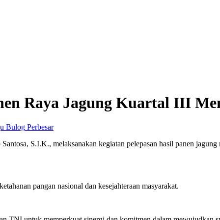
nen Raya Jagung Kuartal III Me
Perbesar
Santosa, S.I.K., melaksanakan kegiatan pelepasan hasil panen jagung
ketahanan pangan nasional dan kesejahteraan masyarakat.
ah, dan TNI untuk memperkuat sinergi dan komitmen dalam mewujudkan