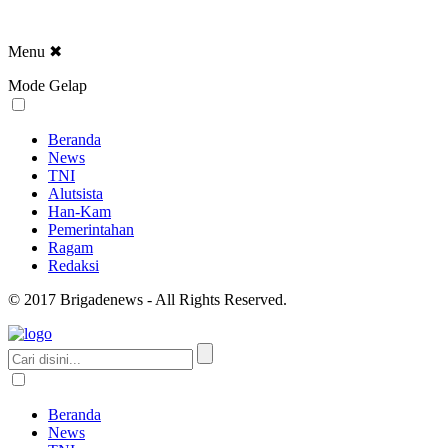
Menu
✖
Mode Gelap
Beranda
News
TNI
Alutsista
Han-Kam
Pemerintahan
Ragam
Redaksi
© 2017 Brigadenews - All Rights Reserved.
Beranda
News