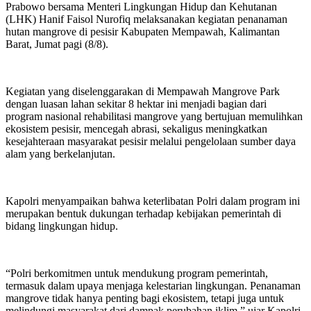
Prabowo bersama Menteri Lingkungan Hidup dan Kehutanan
(LHK) Hanif Faisol Nurofiq melaksanakan kegiatan penanaman
hutan mangrove di pesisir Kabupaten Mempawah, Kalimantan
Barat, Jumat pagi (8/8).
Kegiatan yang diselenggarakan di Mempawah Mangrove Park
dengan luasan lahan sekitar 8 hektar ini menjadi bagian dari
program nasional rehabilitasi mangrove yang bertujuan memulihkan
ekosistem pesisir, mencegah abrasi, sekaligus meningkatkan
kesejahteraan masyarakat pesisir melalui pengelolaan sumber daya
alam yang berkelanjutan.
Kapolri menyampaikan bahwa keterlibatan Polri dalam program ini
merupakan bentuk dukungan terhadap kebijakan pemerintah di
bidang lingkungan hidup.
“Polri berkomitmen untuk mendukung program pemerintah,
termasuk dalam upaya menjaga kelestarian lingkungan. Penanaman
mangrove tidak hanya penting bagi ekosistem, tetapi juga untuk
melindungi masyarakat dari dampak perubahan iklim,” ujar Kapolri.