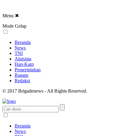
Menu
✖
Mode Gelap
Beranda
News
TNI
Alutsista
Han-Kam
Pemerintahan
Ragam
Redaksi
© 2017 Brigadenews - All Rights Reserved.
Beranda
News