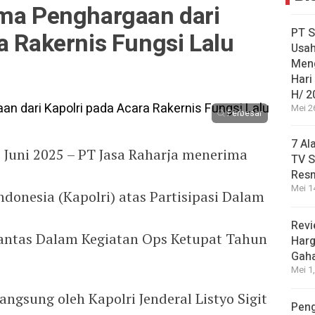
ima Penghargaan dari
PT S
a Rakernis Fungsi Lalu
Usah
Men
Hari
H/ 2
Mei 2
Perbesar
7 Al
2 Juni 2025 – PT Jasa Raharja menerima
TV S
Res
Mei 1
ndonesia (Kapolri) atas Partisipasi Dalam
Revi
antas Dalam Kegiatan Ops Ketupat Tahun
Harg
Gah
Mei 1
angsung oleh Kapolri Jenderal Listyo Sigit
Peng