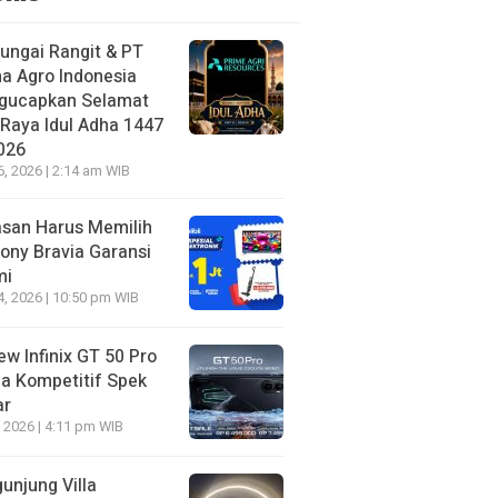
ungai Rangit & PT
a Agro Indonesia
gucapkan Selamat
 Raya Idul Adha 1447
026
6, 2026 | 2:14 am WIB
asan Harus Memilih
ony Bravia Garansi
mi
4, 2026 | 10:50 pm WIB
ew Infinix GT 50 Pro
a Kompetitif Spek
ar
, 2026 | 4:11 pm WIB
unjung Villa