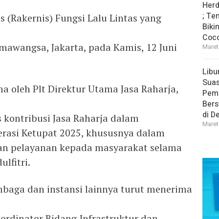
Herd
; Te
s (Rakernis) Fungsi Lalu Lintas yang
Biki
Coco
mawangsa, Jakarta, pada Kamis, 12 Juni
Maret
Libu
Sua
a oleh Plt Direktur Utama Jasa Raharja,
Pem
Bers
di D
s kontribusi Jasa Raharja dalam
Maret
asi Ketupat 2025, khususnya dalam
an pelayanan kepada masyarakat selama
lfitri.
embaga dan instansi lainnya turut menerima
ordinator Bidang Infrastruktur dan