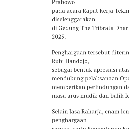
Prabowo
pada acara Rapat Kerja Tekni
diselenggarakan
di Gedung The Tribrata Dhar
2025.
Penghargaan tersebut diterim
Rubi Handojo,
sebagai bentuk apresiasi ata
mendukung pelaksanaan Oper
memberikan perlindungan d
masa arus mudik dan balik Idu
Selain Jasa Raharja, enam l
penghargaan
serupa, yaitu Kementerian Ko