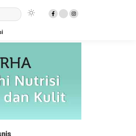
si
snis