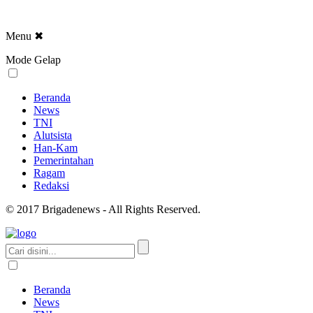
Menu
✖
Mode Gelap
Beranda
News
TNI
Alutsista
Han-Kam
Pemerintahan
Ragam
Redaksi
© 2017 Brigadenews - All Rights Reserved.
Beranda
News