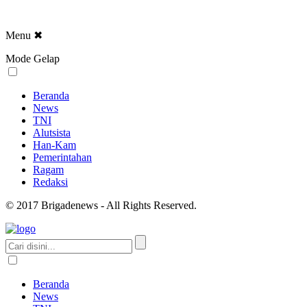
Menu
✖
Mode Gelap
Beranda
News
TNI
Alutsista
Han-Kam
Pemerintahan
Ragam
Redaksi
© 2017 Brigadenews - All Rights Reserved.
Beranda
News