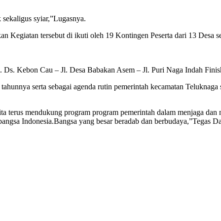
 sekaligus syiar,”Lugasnya.
egiatan tersebut di ikuti oleh 19 Kontingen Peserta dari 13 Desa s
l. Ds. Kebon Cau – Jl. Desa Babakan Asem – Jl. Puri Naga Indah Finis
 tahunnya serta sebagai agenda rutin pemerintah kecamatan Teluknaga
ita terus mendukung program program pemerintah dalam menjaga dan
i bangsa Indonesia.Bangsa yang besar beradab dan berbudaya,”Tegas Da