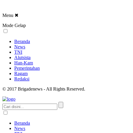
Menu
✖
Mode Gelap
Beranda
News
TNI
Alutsista
Han-Kam
Pemerintahan
Ragam
Redaksi
© 2017 Brigadenews - All Rights Reserved.
Beranda
News