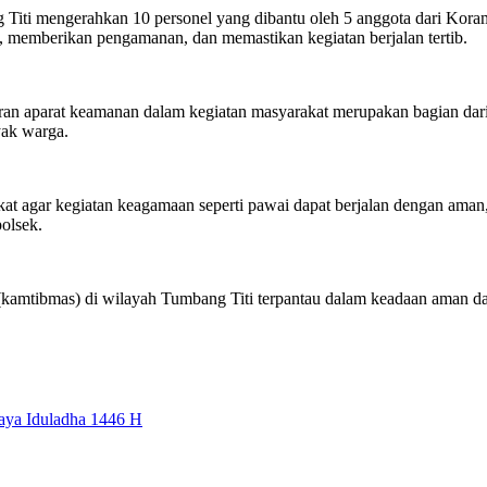
iti mengerahkan 10 personel yang dibantu oleh 5 anggota dari Korami
tas, memberikan pengamanan, dan memastikan kegiatan berjalan tertib.
n aparat keamanan dalam kegiatan masyarakat merupakan bagian dari 
ak warga.
agar kegiatan keagamaan seperti pawai dapat berjalan dengan aman, te
polsek.
t (kamtibmas) di wilayah Tumbang Titi terpantau dalam keadaan aman d
aya Iduladha 1446 H