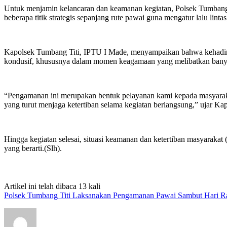
Untuk menjamin kelancaran dan keamanan kegiatan, Polsek Tumbang T
beberapa titik strategis sepanjang rute pawai guna mengatur lalu lin
Kapolsek Tumbang Titi, IPTU I Made, menyampaikan bahwa kehadira
kondusif, khususnya dalam momen keagamaan yang melibatkan bany
“Pengamanan ini merupakan bentuk pelayanan kami kepada masyarakat 
yang turut menjaga ketertiban selama kegiatan berlangsung,” ujar Ka
Hingga kegiatan selesai, situasi keamanan dan ketertiban masyaraka
yang berarti.(Slh).
Artikel ini telah dibaca 13 kali
Polsek Tumbang Titi Laksanakan Pengamanan Pawai Sambut Hari R