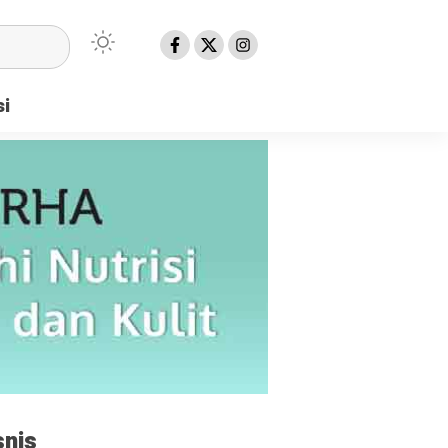
si
snis