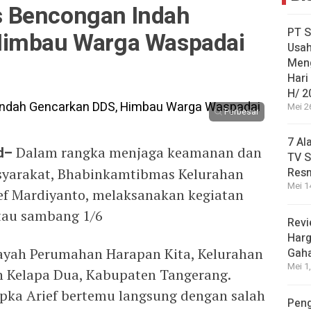
 Bencongan Indah
PT S
Himbau Warga Waspadai
Usah
Men
Hari
H/ 2
Mei 2
Perbesar
7 Al
d–
Dalam rangka menjaga keamanan dan
TV S
asyarakat, Bhabinkamtibmas Kelurahan
Res
Mei 1
ef Mardiyanto, melaksanakan kegiatan
tau sambang 1/6
Revi
Harg
ilayah Perumahan Harapan Kita, Kelurahan
Gah
Mei 1
 Kelapa Dua, Kabupaten Tangerang.
pka Arief bertemu langsung dengan salah
Peng