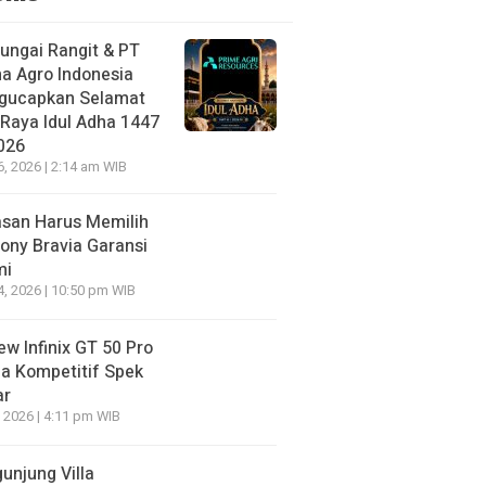
ungai Rangit & PT
a Agro Indonesia
gucapkan Selamat
 Raya Idul Adha 1447
026
6, 2026 | 2:14 am WIB
asan Harus Memilih
ony Bravia Garansi
mi
4, 2026 | 10:50 pm WIB
ew Infinix GT 50 Pro
a Kompetitif Spek
ar
, 2026 | 4:11 pm WIB
unjung Villa