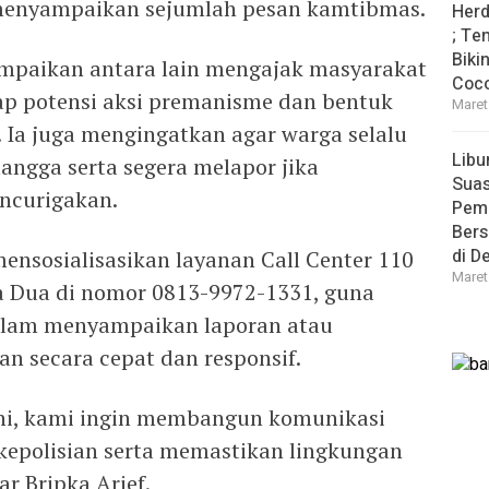
n menyampaikan sejumlah pesan kamtibmas.
Herd
; Te
Biki
paikan antara lain mengajak masyarakat
Coco
ap potensi aksi premanisme dan bentuk
Maret
Ia juga mengingatkan agar warga selalu
Libu
angga serta segera melapor jika
Sua
ncurigakan.
Pem
Bers
di D
 mensosialisasikan layanan Call Center 110
Maret
pa Dua di nomor 0813-9972-1331, guna
lam menyampaikan laporan atau
n secara cepat dan responsif.
ini, kami ingin membangun komunikasi
 kepolisian serta memastikan lingkungan
r Bripka Arief.