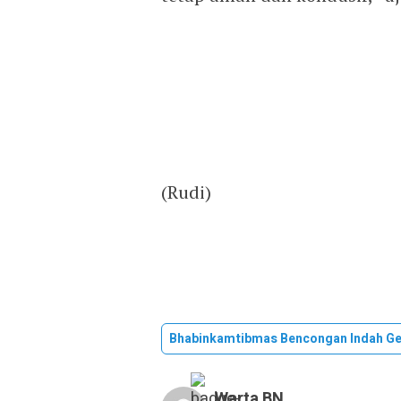
(Rudi)
Bhabinkamtibmas Bencongan Indah G
Warta BN