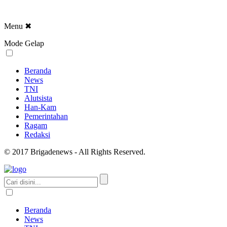
Menu
✖
Mode Gelap
Beranda
News
TNI
Alutsista
Han-Kam
Pemerintahan
Ragam
Redaksi
© 2017 Brigadenews - All Rights Reserved.
Beranda
News