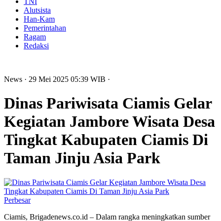
TNI
Alutsista
Han-Kam
Pemerintahan
Ragam
Redaksi
News
· 29 Mei 2025
05:39
WIB
·
Dinas Pariwisata Ciamis Gelar
Kegiatan Jambore Wisata Desa
Tingkat Kabupaten Ciamis Di
Taman Jinju Asia Park
Perbesar
Ciamis, Brigadenews.co.id – Dalam rangka meningkatkan sumber