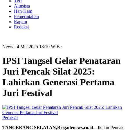
TNI
Alutsista
Han-Kam
Pemerintahan
Ragam
Redaksi
News
· 4 Mei 2025
18:10
WIB
·
IPSI Tangsel Gelar Penataran
Juri Pencak Silat 2025:
Lahirkan Generasi Pertama
Juri Festival
Perbesar
TANGERANG SELATAN,Brigadenews.co.id—
Ikatan Pencak