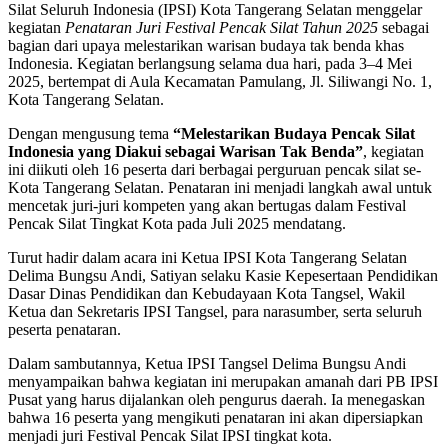
Silat Seluruh Indonesia (IPSI) Kota Tangerang Selatan menggelar
kegiatan
Penataran Juri Festival Pencak Silat Tahun 2025
sebagai
bagian dari upaya melestarikan warisan budaya tak benda khas
Indonesia. Kegiatan berlangsung selama dua hari, pada 3–4 Mei
2025, bertempat di Aula Kecamatan Pamulang, Jl. Siliwangi No. 1,
Kota Tangerang Selatan.
Dengan mengusung tema
“Melestarikan Budaya Pencak Silat
Indonesia yang Diakui sebagai Warisan Tak Benda”
, kegiatan
ini diikuti oleh 16 peserta dari berbagai perguruan pencak silat se-
Kota Tangerang Selatan. Penataran ini menjadi langkah awal untuk
mencetak juri-juri kompeten yang akan bertugas dalam Festival
Pencak Silat Tingkat Kota pada Juli 2025 mendatang.
Turut hadir dalam acara ini Ketua IPSI Kota Tangerang Selatan
Delima Bungsu Andi, Satiyan selaku Kasie Kepesertaan Pendidikan
Dasar Dinas Pendidikan dan Kebudayaan Kota Tangsel, Wakil
Ketua dan Sekretaris IPSI Tangsel, para narasumber, serta seluruh
peserta penataran.
Dalam sambutannya, Ketua IPSI Tangsel Delima Bungsu Andi
menyampaikan bahwa kegiatan ini merupakan amanah dari PB IPSI
Pusat yang harus dijalankan oleh pengurus daerah. Ia menegaskan
bahwa 16 peserta yang mengikuti penataran ini akan dipersiapkan
menjadi juri Festival Pencak Silat IPSI tingkat kota.