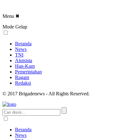
Menu
✖
Mode Gelap
Beranda
News
TNI
Alutsista
Han-Kam
Pemerintahan
Ragam
Redaksi
© 2017 Brigadenews - All Rights Reserved.
Beranda
News