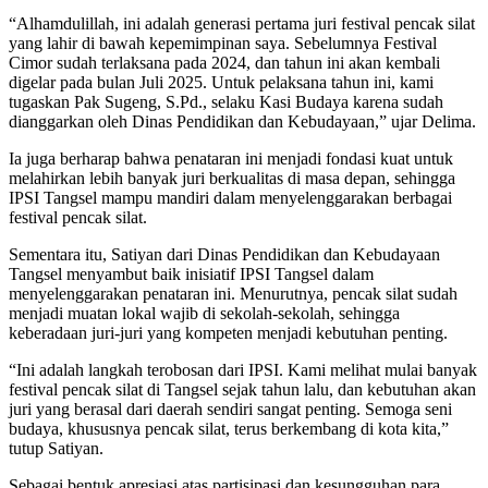
“Alhamdulillah, ini adalah generasi pertama juri festival pencak silat
yang lahir di bawah kepemimpinan saya. Sebelumnya Festival
Cimor sudah terlaksana pada 2024, dan tahun ini akan kembali
digelar pada bulan Juli 2025. Untuk pelaksana tahun ini, kami
tugaskan Pak Sugeng, S.Pd., selaku Kasi Budaya karena sudah
dianggarkan oleh Dinas Pendidikan dan Kebudayaan,” ujar Delima.
Ia juga berharap bahwa penataran ini menjadi fondasi kuat untuk
melahirkan lebih banyak juri berkualitas di masa depan, sehingga
IPSI Tangsel mampu mandiri dalam menyelenggarakan berbagai
festival pencak silat.
Sementara itu, Satiyan dari Dinas Pendidikan dan Kebudayaan
Tangsel menyambut baik inisiatif IPSI Tangsel dalam
menyelenggarakan penataran ini. Menurutnya, pencak silat sudah
menjadi muatan lokal wajib di sekolah-sekolah, sehingga
keberadaan juri-juri yang kompeten menjadi kebutuhan penting.
“Ini adalah langkah terobosan dari IPSI. Kami melihat mulai banyak
festival pencak silat di Tangsel sejak tahun lalu, dan kebutuhan akan
juri yang berasal dari daerah sendiri sangat penting. Semoga seni
budaya, khususnya pencak silat, terus berkembang di kota kita,”
tutup Satiyan.
Sebagai bentuk apresiasi atas partisipasi dan kesungguhan para