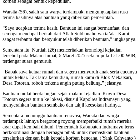
korban sebagai bentuk kepedulian.
Warsita (56), salah satu warga terdampak, mengungkapkan rasa
terima kasihnya atas bantuan yang diberikan pemerintah.
“Saya ucapkan terima kasih. Bantuan ini sangat bermanfaat, dan
semoga mendapat berkah dari Allah Subhanahu wa ta’ala. Kami
sangat terbantu dan bersyukur telah diberikan bantuan,” ungkapnya.
Sementara itu, Nartiah (26) menceritakan kronologi kejadian
tersebut pada Malam Jumat, 6 Maret 2025 sekitar pukul 21.00 WIB,
terdengar suara gemuruh.
“Bapak saya keluar rumah dan segera menyuruh anak serta cucunya
untuk keluar. Tak lama kemudian, rumah kami di Blok Mekarsari,
Desa Totoran, roboh terkena angin puting beliung,” jelasnya.
Bantuan mulai berdatangan sejak malam kejadian. Kuwu Desa
Totoran segera turun ke lokasi, disusul Kapolres Indramayu yang
menyerahkan bantuan sembako dan takjil keesokan harinya.
Sementara menunggu bantuan renovasi, Warsita dan warga
terdampak lainnya bergotong royong memperbaiki rumah mereka
agar dapat kembali dihuni. Pemerintah Kabupaten Indramayu terus
berkoordinasi dengan berbagai pihak untuk memastikan bantuan
tersalurkan dengan baik kepada korban bencana. ( Yank Cahyanto )