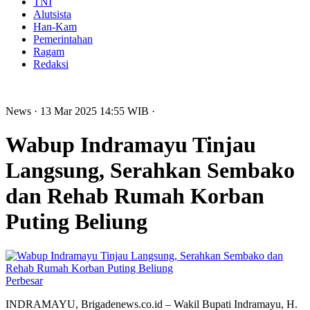
TNI
Alutsista
Han-Kam
Pemerintahan
Ragam
Redaksi
News
· 13 Mar 2025
14:55
WIB
·
Wabup Indramayu Tinjau
Langsung, Serahkan Sembako
dan Rehab Rumah Korban
Puting Beliung
Perbesar
INDRAMAYU, Brigadenews.co.id – Wakil Bupati Indramayu, H.