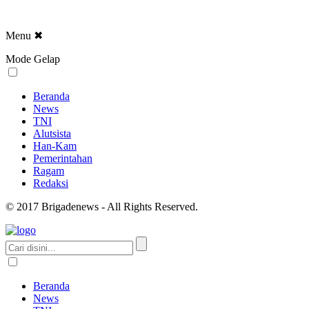
Menu
✖
Mode Gelap
Beranda
News
TNI
Alutsista
Han-Kam
Pemerintahan
Ragam
Redaksi
© 2017 Brigadenews - All Rights Reserved.
Beranda
News