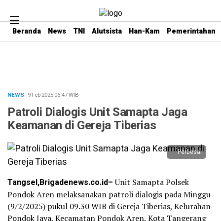
Beranda
News
TNI
Alutsista
Han-Kam
Pemerintahan
NEWS
· 9 Feb 2025
06:47
WIB
·
Patroli Dialogis Unit Samapta Jaga
Keamanan di Gereja Tiberias
Perbesar
Tangsel,Brigadenews.co.id–
Unit Samapta Polsek
Pondok Aren melaksanakan patroli dialogis pada Minggu
(9/2/2025) pukul 09.30 WIB di Gereja Tiberias, Kelurahan
Pondok Jaya, Kecamatan Pondok Aren, Kota Tangerang