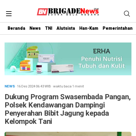
Beranda
News
TNI
Alutsista
Han-Kam
Pemerintahan
NEWS
· 16 Des 2024
06:43
WIB
·
waktu baca 1 menit
Dukung Program Swasembada Pangan,
Polsek Kendawangan Dampingi
Penyerahan Bibit Jagung kepada
Kelompok Tani