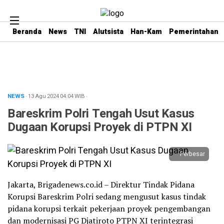
Beranda
News
TNI
Alutsista
Han-Kam
Pemerintahan
NEWS
· 13 Agu 2024
04:04
WIB
·
Bareskrim Polri Tengah Usut Kasus
Dugaan Korupsi Proyek di PTPN XI
Perbesar
Jakarta, Brigadenews.co.id – Direktur Tindak Pidana
Korupsi Bareskrim Polri sedang mengusut kasus tindak
pidana korupsi terkait pekerjaan proyek pengembangan
dan modernisasi PG Djatiroto PTPN XI terintegrasi