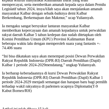
kepada seluruh masyarakat Kalimantan Barat yang telah
mempercayai, serta memberikan amanah kepada saya dalam Pemilu
Legislatif tahun 2024, insyaAllah saya akan menjalankan amanah
masyarakat Kalbar dengan sebaik-baiknya demi Kalbar
Berkembang, Berkemajuan dan Makmur,” ucap Yuliansyah.
Ia mengaku sangat bersyukur lantaran masyarakat Kalbar
memberikan kepercayaan dan amanah kepadanya untuk perwakilan
rakyat daerah Kalbar 5 tahun kedepan dan sudah ditetapkan oleh
Komisi Pemilihan Umum (KPU) Provinsi Kalimantan Barat
beberapa waktu lalu dengan memperoleh suara yang fantastis +-
74.406 suara
“Ini bisa dikatakan saya akan menempati posisi Dewan Perwakilan
Rakyat Republik Indonesia (DPR-RI) Daerah Pemilihan (Dapil)
Kalbar 1 periode 2024-2029mendatang,” ungkap Yuliansyah.
Ia berharap keberadaannya di kursi Dewan Perwakilan Rakyat
Republik Indonesia (DPR-RI) Daerah Pemilihan (Dapil) Kalbar 1
periode 2024-2029 menjadi semangat dan harapan baru bagi pemilih
terhadap wakil rakyatnya di parlemen ucapnya Diplomatis(T-9
Kabut Borneo/RH)
Artikel ini telah dibaca 15 kali