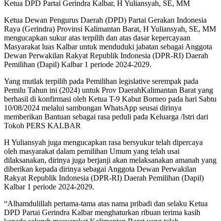
Ketua DPD Partai Gerindra Kalbar, H Yuliansyah, SE, MM
Ketua Dewan Pengurus Daerah (DPD) Partai Gerakan Indonesia
Raya (Gerindra) Provinsi Kalimantan Barat, H Yuliansyah, SE, MM
mengucapkan sukur atas terpilih dan atas dasar kepercayaan
Masyarakat luas Kalbar untuk menduduki jabatan sebagai Anggota
Dewan Perwakilan Rakyat Republik Indonesia (DPR-RI) Daerah
Pemilihan (Dapil) Kalbar 1 periode 2024-2029.
Yang mutlak terpilih pada Pemilihan legislative serempak pada
Pemilu Tahun ini (2024) untuk Prov DaerahKalimantan Barat yang
berhasil di konfirmasi oleh Ketua T-9 Kabut Borneo pada hari Sabtu
10/08/2024 melalui sambungan WhatsApp seusai dirinya
memberikan Bantuan sebagai rasa peduli pada Keluarga /Istri dari
Tokoh PERS KALBAR
H Yuliansyah juga mengucapkan rasa bersyukur telah dipercaya
oleh masyarakat dalam pemilihan Umum yang telah usai
dilaksanakan, dirinya juga berjanji akan melaksanakan amanah yang
diberikan kepada dirinya sebagai Anggota Dewan Perwakilan
Rakyat Republik Indonesia (DPR-RI) Daerah Pemilihan (Dapil)
Kalbar 1 periode 2024-2029.
“Alhamdulillah pertama-tama atas nama pribadi dan selaku Ketua
DPD Partai Gerindra Kalbar menghaturkan ribuan terima kasih