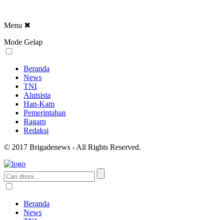
Menu
✖
Mode Gelap
Beranda
News
TNI
Alutsista
Han-Kam
Pemerintahan
Ragam
Redaksi
© 2017 Brigadenews - All Rights Reserved.
Beranda
News