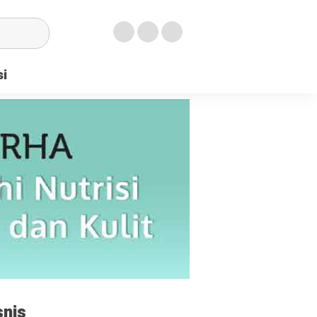
si
snis