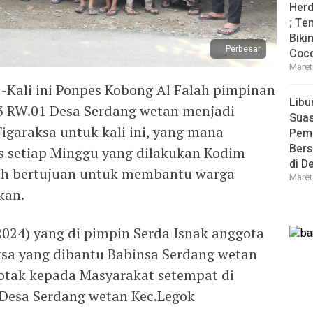
Herd
; Te
Biki
Perbesar
Coco
Maret
 -Kali ini Ponpes Kobong Al Falah pimpinan
Libu
3 RW.01 Desa Serdang wetan menjadi
Sua
igaraksa untuk kali ini, yang mana
Pem
Bers
s setiap Minggu yang dilakukan Kodim
di D
kah bertujuan untuk membantu warga
Maret
kan.
/2024) yang di pimpin Serda Isnak anggota
ksa yang dibantu Babinsa Serdang wetan
otak kepada Masyarakat setempat di
Desa Serdang wetan Kec.Legok