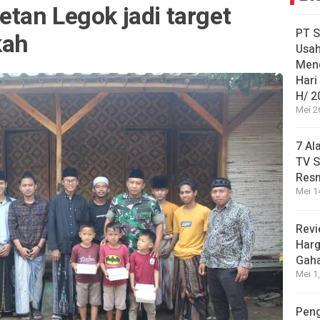
tan Legok jadi target
PT S
kah
Usah
Men
Hari
H/ 2
Mei 2
7 Al
TV S
Res
Mei 1
Revi
Harg
Gah
Mei 1
Peng