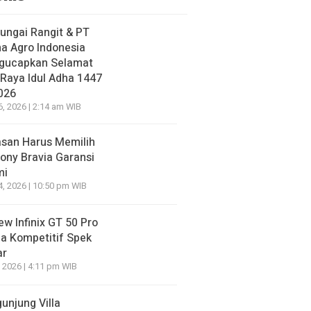
ungai Rangit & PT
a Agro Indonesia
gucapkan Selamat
 Raya Idul Adha 1447
026
6, 2026 | 2:14 am WIB
asan Harus Memilih
ony Bravia Garansi
mi
4, 2026 | 10:50 pm WIB
ew Infinix GT 50 Pro
a Kompetitif Spek
ar
, 2026 | 4:11 pm WIB
unjung Villa