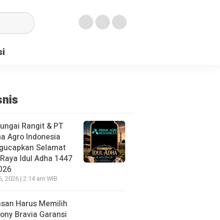
si
snis
ungai Rangit & PT
a Agro Indonesia
gucapkan Selamat
 Raya Idul Adha 1447
026
6, 2026 | 2:14 am WIB
asan Harus Memilih
ony Bravia Garansi