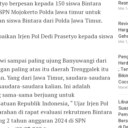
etyo berpesan kepada 150 siswa Bintara
Res
Mei 1
 SPN Mojokerto Polda Jawa timur untuk
n siswa Bintara dari Polda Jawa Timur.
Revi
Harg
aikan Irjen Pol Dedi Prasetyo kepada siswa
Gah
Mei 1
Peng
awi sampai paling ujung Banyuwangi dari
Herd
gan paling atas itu daerah Trenggalek itu
; Te
Biki
an. Yang dari Jawa Timur, saudara-saudara
Coco
 saudara-saudara kalian. Ini adalah
Maret
ng sama-sama berjuang untuk
Libu
uan Republik Indonesia, “ Ujar Irjen Pol
Sua
rahan di rapat evaluasi rekrutmen Bintara
Pem
g 2 tahun anggaran 2024 di SPN
Bers
di D