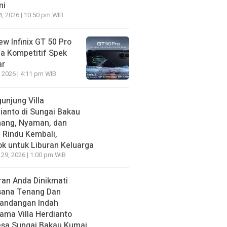
mi
4, 2026 | 10:50 pm WIB
ew Infinix GT 50 Pro
a Kompetitif Spek
ar
, 2026 | 4:11 pm WIB
unjung Villa
ianto di Sungai Bakau
nang, Nyaman, dan
n Rindu Kembali,
k untuk Liburan Keluarga
 29, 2026 | 1:00 pm WIB
ran Anda Dinikmati
sana Tenang Dan
andangan Indah
ama Villa Herdianto
esa Sungai Bakau Kumai