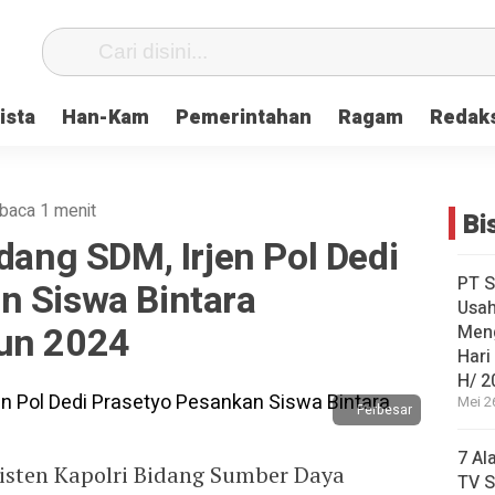
ista
Han-Kam
Pemerintahan
Ragam
Redak
baca 1 menit
Bi
idang SDM, Irjen Pol Dedi
PT S
n Siswa Bintara
Usah
hun 2024
Men
Hari
H/ 2
Mei 2
Perbesar
7 Al
sisten Kapolri Bidang Sumber Daya
TV S