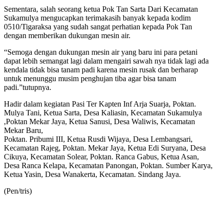
Sementara, salah seorang ketua Pok Tan Sarta Dari Kecamatan
Sukamulya mengucapkan terimakasih banyak kepada kodim
0510/Tigaraksa yang sudah sangat perhatian kepada Pok Tan
dengan memberikan dukungan mesin air.
“Semoga dengan dukungan mesin air yang baru ini para petani
dapat lebih semangat lagi dalam mengairi sawah nya tidak lagi ada
kendala tidak bisa tanam padi karena mesin rusak dan berharap
untuk menunggu musim penghujan tiba agar bisa tanam
padi.”tutupnya.
Hadir dalam kegiatan Pasi Ter Kapten Inf Arja Suarja, Poktan.
Mulya Tani, Ketua Sarta, Desa Kaliasin, Kecamatan Sukamulya
,Poktan Mekar Jaya, Ketua Sanusi, Desa Waliwis, Kecamatan
Mekar Baru,
Poktan. Pribumi III, Ketua Rusdi Wijaya, Desa Lembangsari,
Kecamatan Rajeg, Poktan. Mekar Jaya, Ketua Edi Suryana, Desa
Cikuya, Kecamatan Solear, Poktan. Ranca Gabus, Ketua Asan,
Desa Ranca Kelapa, Kecamatan Panongan, Poktan. Sumber Karya,
Ketua Yasin, Desa Wanakerta, Kecamatan. Sindang Jaya.
(Pen/tris)