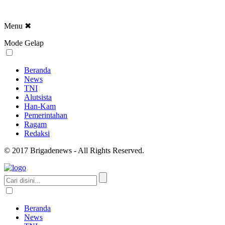
Menu
✖
Mode Gelap
Beranda
News
TNI
Alutsista
Han-Kam
Pemerintahan
Ragam
Redaksi
© 2017 Brigadenews - All Rights Reserved.
Beranda
News