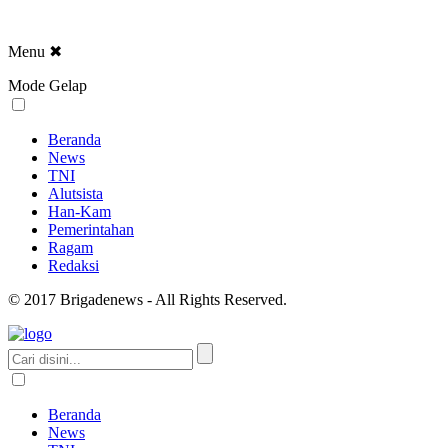
Menu
✖
Mode Gelap
Beranda
News
TNI
Alutsista
Han-Kam
Pemerintahan
Ragam
Redaksi
© 2017 Brigadenews - All Rights Reserved.
Beranda
News