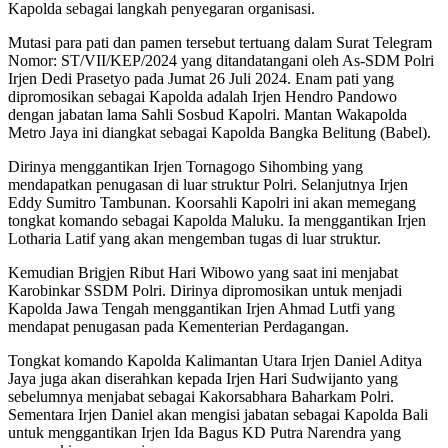
Kapolda sebagai langkah penyegaran organisasi.
Mutasi para pati dan pamen tersebut tertuang dalam Surat Telegram
Nomor: ST/VII/KEP/2024 yang ditandatangani oleh As-SDM Polri
Irjen Dedi Prasetyo pada Jumat 26 Juli 2024. Enam pati yang
dipromosikan sebagai Kapolda adalah Irjen Hendro Pandowo
dengan jabatan lama Sahli Sosbud Kapolri. Mantan Wakapolda
Metro Jaya ini diangkat sebagai Kapolda Bangka Belitung (Babel).
Dirinya menggantikan Irjen Tornagogo Sihombing yang
mendapatkan penugasan di luar struktur Polri. Selanjutnya Irjen
Eddy Sumitro Tambunan. Koorsahli Kapolri ini akan memegang
tongkat komando sebagai Kapolda Maluku. Ia menggantikan Irjen
Lotharia Latif yang akan mengemban tugas di luar struktur.
Kemudian Brigjen Ribut Hari Wibowo yang saat ini menjabat
Karobinkar SSDM Polri. Dirinya dipromosikan untuk menjadi
Kapolda Jawa Tengah menggantikan Irjen Ahmad Lutfi yang
mendapat penugasan pada Kementerian Perdagangan.
Tongkat komando Kapolda Kalimantan Utara Irjen Daniel Aditya
Jaya juga akan diserahkan kepada Irjen Hari Sudwijanto yang
sebelumnya menjabat sebagai Kakorsabhara Baharkam Polri.
Sementara Irjen Daniel akan mengisi jabatan sebagai Kapolda Bali
untuk menggantikan Irjen Ida Bagus KD Putra Narendra yang