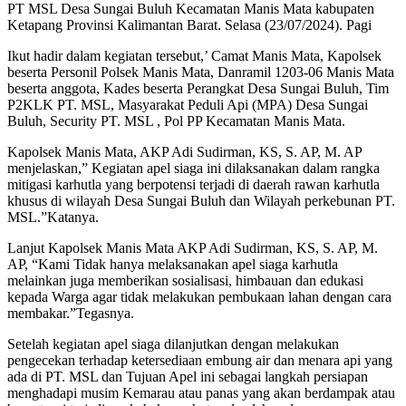
PT MSL Desa Sungai Buluh Kecamatan Manis Mata kabupaten
Ketapang Provinsi Kalimantan Barat. Selasa (23/07/2024). Pagi
Ikut hadir dalam kegiatan tersebut,’ Camat Manis Mata, Kapolsek
beserta Personil Polsek Manis Mata, Danramil 1203-06 Manis Mata
beserta anggota, Kades beserta Perangkat Desa Sungai Buluh, Tim
P2KLK PT. MSL, Masyarakat Peduli Api (MPA) Desa Sungai
Buluh, Security PT. MSL , Pol PP Kecamatan Manis Mata.
Kapolsek Manis Mata, AKP Adi Sudirman, KS, S. AP, M. AP
menjelaskan,” Kegiatan apel siaga ini dilaksanakan dalam rangka
mitigasi karhutla yang berpotensi terjadi di daerah rawan karhutla
khusus di wilayah Desa Sungai Buluh dan Wilayah perkebunan PT.
MSL.”Katanya.
Lanjut Kapolsek Manis Mata AKP Adi Sudirman, KS, S. AP, M.
AP, “Kami Tidak hanya melaksanakan apel siaga karhutla
melainkan juga memberikan sosialisasi, himbauan dan edukasi
kepada Warga agar tidak melakukan pembukaan lahan dengan cara
membakar.”Tegasnya.
Setelah kegiatan apel siaga dilanjutkan dengan melakukan
pengecekan terhadap ketersediaan embung air dan menara api yang
ada di PT. MSL dan Tujuan Apel ini sebagai langkah persiapan
menghadapi musim Kemarau atau panas yang akan berdampak atau