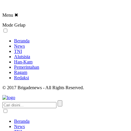
Menu
✖
Mode Gelap
Beranda
News
TNI
Alutsista
Han-Kam
Pemerintahan
Ragam
Redaksi
© 2017 Brigadenews - All Rights Reserved.
Beranda
News