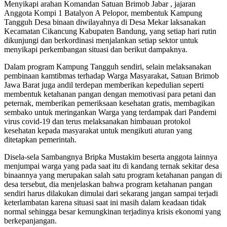
Menyikapi arahan Komandan Satuan Brimob Jabar , jajaran
Anggota Kompi 1 Batalyon A Pelopor, membentuk Kampung
Tangguh Desa binaan diwilayahnya di Desa Mekar laksanakan
Kecamatan Cikancung Kabupaten Bandung, yang setiap hari rutin
dikunjungi dan berkordinasi menjalankan setiap sektor untuk
menyikapi perkembangan situasi dan berikut dampaknya.
Dalam program Kampung Tangguh sendiri, selain melaksanakan
pembinaan kamtibmas terhadap Warga Masyarakat, Satuan Brimob
Jawa Barat juga andil terdepan memberikan kepedulian seperti
membentuk ketahanan pangan dengan memotivasi para petani dan
peternak, memberikan pemeriksaan kesehatan gratis, membagikan
sembako untuk meringankan Warga yang terdampak dari Pandemi
virus covid-19 dan terus melaksanakan himbauan protokol
kesehatan kepada masyarakat untuk mengikuti aturan yang
ditetapkan pemerintah.
Disela-sela Sambangnya Bripka Mustakim beserta anggota lainnya
menjumpai warga yang pada saat itu di kandang ternak sekitar desa
binaannya yang merupakan salah satu program ketahanan pangan di
desa tersebut, dia menjelaskan bahwa program ketahanan pangan
sendiri harus dilakukan dimulai dari sekarang jangan sampai terjadi
keterlambatan karena situasi saat ini masih dalam keadaan tidak
normal sehingga besar kemungkinan terjadinya krisis ekonomi yang
berkepanjangan.