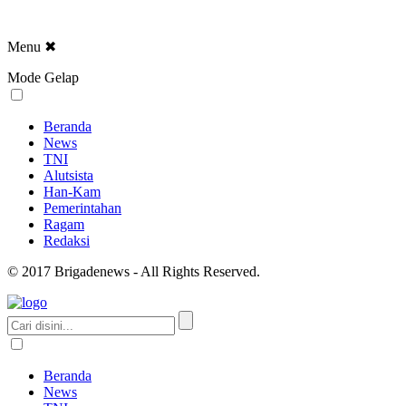
Menu
✖
Mode Gelap
Beranda
News
TNI
Alutsista
Han-Kam
Pemerintahan
Ragam
Redaksi
© 2017 Brigadenews - All Rights Reserved.
Beranda
News