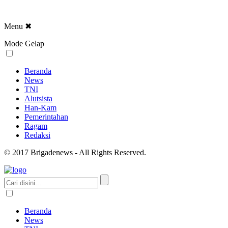
Menu
✖
Mode Gelap
Beranda
News
TNI
Alutsista
Han-Kam
Pemerintahan
Ragam
Redaksi
© 2017 Brigadenews - All Rights Reserved.
Beranda
News