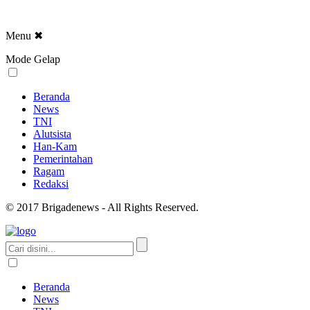
Menu
✖
Mode Gelap
Beranda
News
TNI
Alutsista
Han-Kam
Pemerintahan
Ragam
Redaksi
© 2017 Brigadenews - All Rights Reserved.
Beranda
News