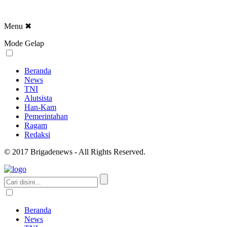
Menu
✖
Mode Gelap
Beranda
News
TNI
Alutsista
Han-Kam
Pemerintahan
Ragam
Redaksi
© 2017 Brigadenews - All Rights Reserved.
Beranda
News